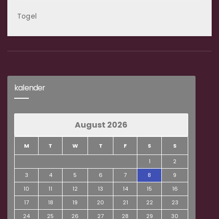
Togel
kalender
August 2026
M
T
W
T
F
S
S
1
2
3
4
5
6
7
8
9
10
11
12
13
14
15
16
17
18
19
20
21
22
23
24
25
26
27
28
29
30