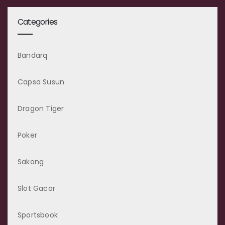
Categories
Bandarq
Capsa Susun
Dragon Tiger
Poker
Sakong
Slot Gacor
Sportsbook