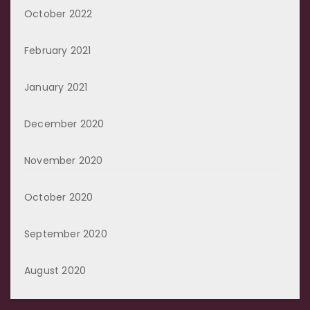
October 2022
February 2021
January 2021
December 2020
November 2020
October 2020
September 2020
August 2020