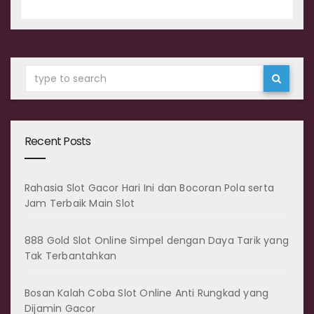
Recent Posts
Rahasia Slot Gacor Hari Ini dan Bocoran Pola serta
Jam Terbaik Main Slot
888 Gold Slot Online Simpel dengan Daya Tarik yang
Tak Terbantahkan
Bosan Kalah Coba Slot Online Anti Rungkad yang
Dijamin Gacor