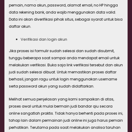
pemain, nama akun, password, alamat email, no HP hingga
data rekening bank, anda wajib menggunakan data valid.
Data ini akan diverifikasi pihak situs, sebagai syarat untuk bisa
daftar akun.
Verifikasi dan login akun
Jika proses isi formulir sudah selesai dan sudah disubmit,
tunggu beberapa saat sampai anda mendapat email untuk
melakukan verifikasi. Buka saja link verifikasi tersebut dan akun
judi sudah selesai dibuat. Untuk memastikan proses daftar
berhasil, jangan ragu untuk login menggunakan username
serta password akun yang sudah didaftarkan.
Melihat semua penjelasan yang kami sampaikan di atas,
proses awal untuk mulai bermain judi bandar qiu secara
online sangatlah praktis. Tidak hanya berhenti pada proses ini,
tahap lain dalam permainan judi online ini juga harus pemain
perhatikan. Terutama pada saat melakukan analisa taruhan