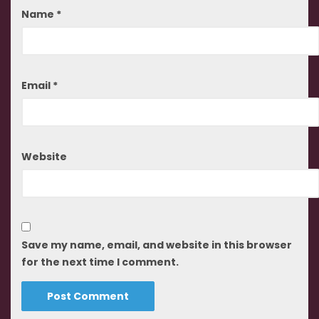
Name
*
Email
*
Website
Save my name, email, and website in this browser
for the next time I comment.