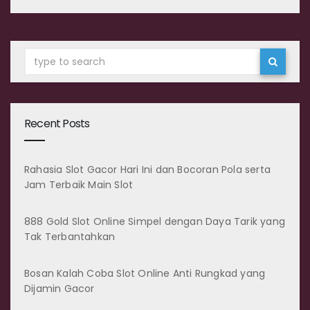
Recent Posts
Rahasia Slot Gacor Hari Ini dan Bocoran Pola serta
Jam Terbaik Main Slot
888 Gold Slot Online Simpel dengan Daya Tarik yang
Tak Terbantahkan
Bosan Kalah Coba Slot Online Anti Rungkad yang
Dijamin Gacor