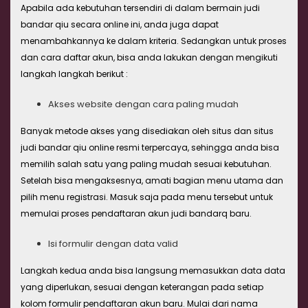
Apabila ada kebutuhan tersendiri di dalam bermain judi
bandar qiu secara online ini, anda juga dapat
menambahkannya ke dalam kriteria. Sedangkan untuk proses
dan cara daftar akun, bisa anda lakukan dengan mengikuti
langkah langkah berikut :
Akses website dengan cara paling mudah
Banyak metode akses yang disediakan oleh situs dan situs
judi bandar qiu online resmi terpercaya, sehingga anda bisa
memilih salah satu yang paling mudah sesuai kebutuhan.
Setelah bisa mengaksesnya, amati bagian menu utama dan
pilih menu registrasi. Masuk saja pada menu tersebut untuk
memulai proses pendaftaran akun judi bandarq baru.
Isi formulir dengan data valid
Langkah kedua anda bisa langsung memasukkan data data
yang diperlukan, sesuai dengan keterangan pada setiap
kolom formulir pendaftaran akun baru. Mulai dari nama