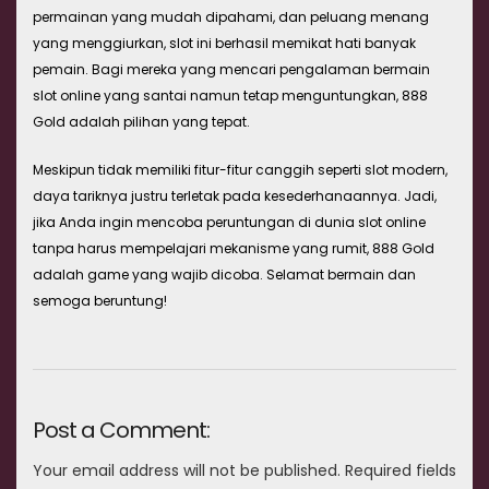
permainan yang mudah dipahami, dan peluang menang
yang menggiurkan, slot ini berhasil memikat hati banyak
pemain. Bagi mereka yang mencari pengalaman bermain
slot online yang santai namun tetap menguntungkan, 888
Gold adalah pilihan yang tepat.
Meskipun tidak memiliki fitur-fitur canggih seperti slot modern,
daya tariknya justru terletak pada kesederhanaannya. Jadi,
jika Anda ingin mencoba peruntungan di dunia slot online
tanpa harus mempelajari mekanisme yang rumit, 888 Gold
adalah game yang wajib dicoba. Selamat bermain dan
semoga beruntung!
Post a Comment:
Your email address will not be published.
Required fields