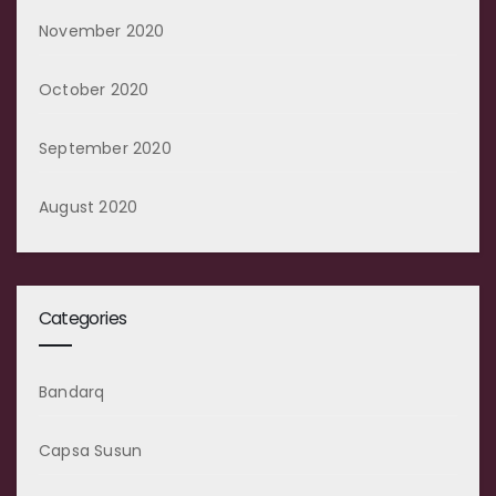
November 2020
October 2020
September 2020
August 2020
Categories
Bandarq
Capsa Susun