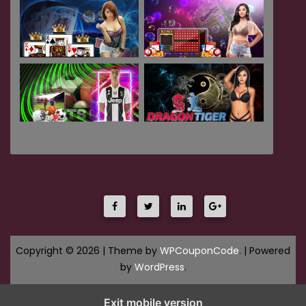
Copyright © 2026 | Theme by
WPCouponCode
. | Powered
by
WordPress
.
Exit mobile version