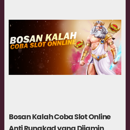
Bosan Kalah Coba Slot Online
Anti Rungkad yang Dijamin