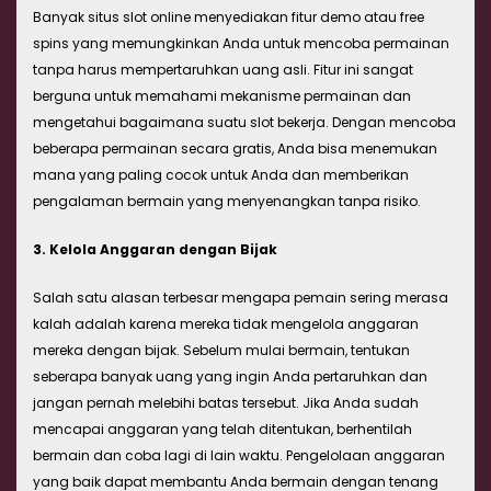
Banyak situs slot online menyediakan fitur demo atau free
spins yang memungkinkan Anda untuk mencoba permainan
tanpa harus mempertaruhkan uang asli. Fitur ini sangat
berguna untuk memahami mekanisme permainan dan
mengetahui bagaimana suatu slot bekerja. Dengan mencoba
beberapa permainan secara gratis, Anda bisa menemukan
mana yang paling cocok untuk Anda dan memberikan
pengalaman bermain yang menyenangkan tanpa risiko.
3. Kelola Anggaran dengan Bijak
Salah satu alasan terbesar mengapa pemain sering merasa
kalah adalah karena mereka tidak mengelola anggaran
mereka dengan bijak. Sebelum mulai bermain, tentukan
seberapa banyak uang yang ingin Anda pertaruhkan dan
jangan pernah melebihi batas tersebut. Jika Anda sudah
mencapai anggaran yang telah ditentukan, berhentilah
bermain dan coba lagi di lain waktu. Pengelolaan anggaran
yang baik dapat membantu Anda bermain dengan tenang