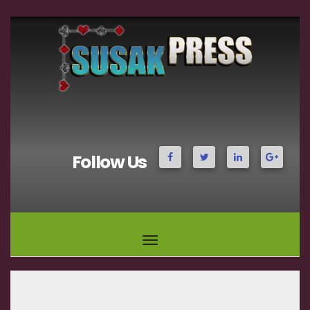
Follow Us