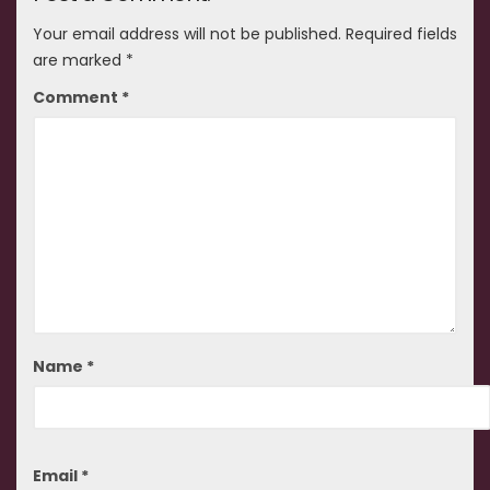
Your email address will not be published.
Required fields
are marked
*
Comment
*
Name
*
Email
*