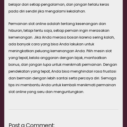
belajar dari setiap pengalaman, dan jangan terlalu keras
pada diri sendiri jika mengalami kekalahan.
Permainan slot online adalah tentang kesenangan dan
hiburan, tetapi tentu saja, setiap pemain ingin merasakan
kemenangan. Jika Anda merasa bosan karena sering kalah,
ada banyak cara yang bisa Anda lakukan untuk
meningkatkan peluang kemenangan Anda. Pilih mesin slot
yang tepat, kelola anggaran dengan bijak, manfaatkan
bonus, dan jangan lupa untuk menikmati permainan. Dengan
pendekatan yang tepat, Anda bisa menghindari rasa frustasi
dan bermain dengan lebih santai serta percaya diri. Semoga
tips ini membantu Anda untuk kembali menikmati permainan
slot online yang seru dan menguntungkan.
Post a Comment: