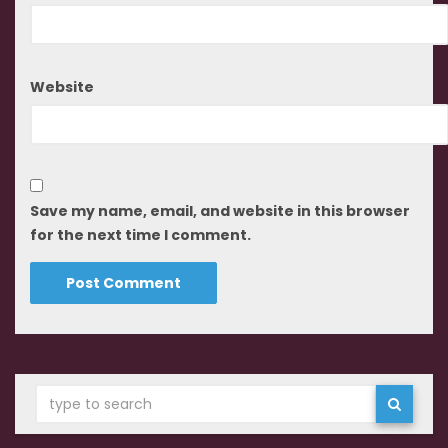
Website
Save my name, email, and website in this browser
for the next time I comment.