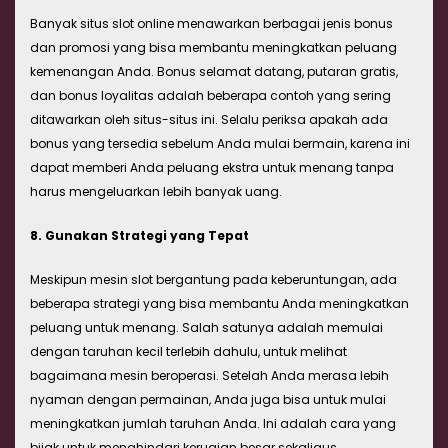
Banyak situs slot online menawarkan berbagai jenis bonus
dan promosi yang bisa membantu meningkatkan peluang
kemenangan Anda. Bonus selamat datang, putaran gratis,
dan bonus loyalitas adalah beberapa contoh yang sering
ditawarkan oleh situs-situs ini. Selalu periksa apakah ada
bonus yang tersedia sebelum Anda mulai bermain, karena ini
dapat memberi Anda peluang ekstra untuk menang tanpa
harus mengeluarkan lebih banyak uang.
8. Gunakan Strategi yang Tepat
Meskipun mesin slot bergantung pada keberuntungan, ada
beberapa strategi yang bisa membantu Anda meningkatkan
peluang untuk menang. Salah satunya adalah memulai
dengan taruhan kecil terlebih dahulu, untuk melihat
bagaimana mesin beroperasi. Setelah Anda merasa lebih
nyaman dengan permainan, Anda juga bisa untuk mulai
meningkatkan jumlah taruhan Anda. Ini adalah cara yang
bijak untuk menghindari kerugian besar sekaligus