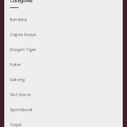
Categories
Bandarq
Capsa Susun
Dragon Tiger
Poker
Sakong
Slot Gacor
Sportsbook
Togel