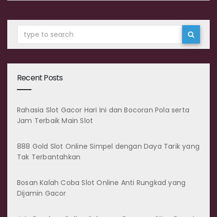
Recent Posts
Rahasia Slot Gacor Hari Ini dan Bocoran Pola serta
Jam Terbaik Main Slot
888 Gold Slot Online Simpel dengan Daya Tarik yang
Tak Terbantahkan
Bosan Kalah Coba Slot Online Anti Rungkad yang
Dijamin Gacor