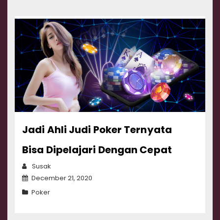
Jadi Ahli Judi Poker Ternyata
Bisa Dipelajari Dengan Cepat
Susak
December 21, 2020
Poker